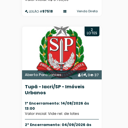
97518
Venda Direta
LEILÃO #
2
LOTES
Aberto Para Lances
0
0
37
Tupã - Iacri/SP - Imóveis
Urbanos
1º Encerramento: 14/08/2026 às
13:00
Valor inicial: Vide rel. de lotes
2º Encerramento: 04/09/2026 às