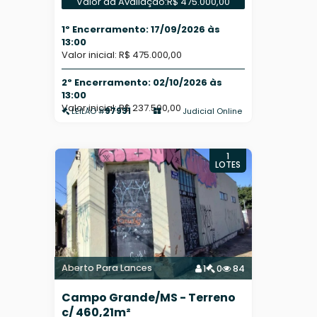
Valor da Avaliação:
R$ 475.000,00
1º Encerramento: 17/09/2026 às
13:00
Valor inicial: R$ 475.000,00
2º Encerramento: 02/10/2026 às
13:00
Valor inicial: R$ 237.500,00
97931
Judicial Online
LEILÃO #
1
LOTES
Aberto Para Lances
1
0
84
Campo Grande/MS - Terreno
c/ 460,21m²