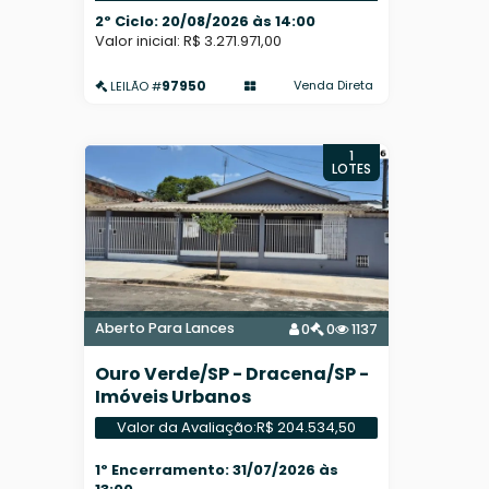
2º Ciclo: 20/08/2026 às 14:00
Valor inicial: R$ 3.271.971,00
97950
Venda Direta
LEILÃO #
1
LOTES
Aberto Para Lances
0
0
1137
Ouro Verde/SP - Dracena/SP -
Imóveis Urbanos
Valor da Avaliação:
R$ 204.534,50
1º Encerramento: 31/07/2026 às