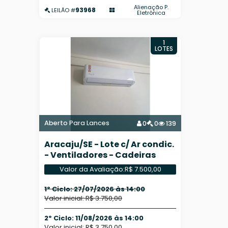
Alienação P.
93968
LEILÃO #
Eletrônica
1
LOTES
Aberto Para Lances
0
0
139
Aracaju/SE - Lote c/ Ar condic.
- Ventiladores - Cadeiras
Valor da Avaliação:
R$ 7.500,00
1º Ciclo: 27/07/2026 às 14:00
Valor inicial: R$ 3.750,00
2º Ciclo: 11/08/2026 às 14:00
Valor inicial: R$ 3.750,00