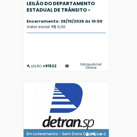
LEILÃO DO DEPARTAMENTO
ESTADUAL DE TRÂNSITO -
DETRAN/SP - CONSERVADOS -
Encerramento: 26/10/2026 às 10:00
PREVISÃO AGOSTO/2026
Valor inicial: R$ 0,00
Extrajudicial
91522
LEILÃO #
Online
Em Loteamento - Sem Data Oficial
0
0
0