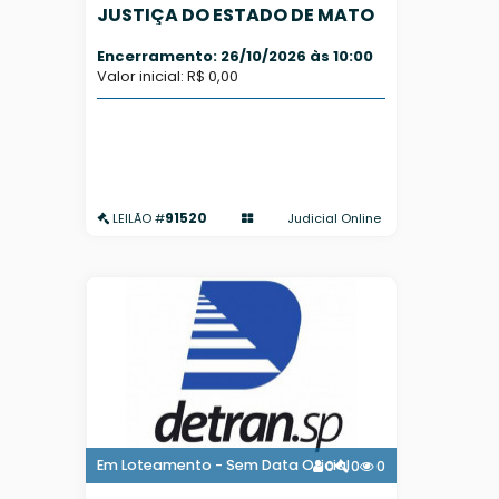
JUSTIÇA DO ESTADO DE MATO
GROSSO DO SUL - PREVISÃO
Encerramento: 26/10/2026 às 10:00
AGOSTO/2026
Valor inicial: R$ 0,00
91520
Judicial Online
LEILÃO #
Em Loteamento - Sem Data Oficial
0
0
0