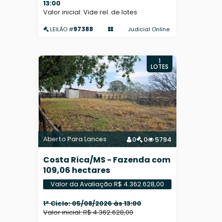
13:00
Valor inicial: Vide rel. de lotes
97388
Judicial Online
LEILÃO #
1
LOTES
Aberto Para Lances
0
0
5794
Costa Rica/MS - Fazenda com
109,06 hectares
Valor da Avaliação:
R$ 4.362.628,00
1º Ciclo: 05/08/2026 às 13:00
Valor inicial: R$ 4.362.628,00