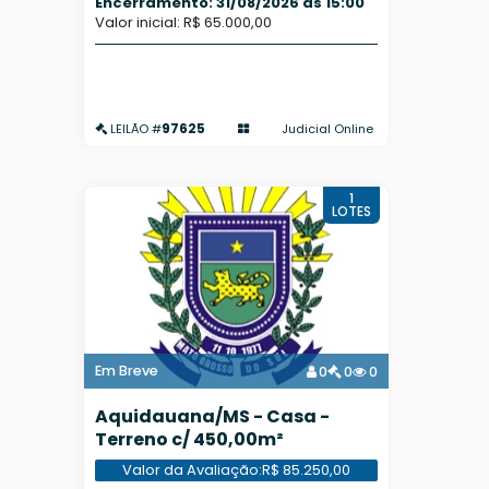
Encerramento: 31/08/2026 às 15:00
Valor inicial: R$ 65.000,00
97625
Judicial Online
LEILÃO #
1
LOTES
Em Breve
0
0
0
Aquidauana/MS - Casa -
Terreno c/ 450,00m²
Valor da Avaliação:
R$ 85.250,00