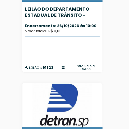
LEILÃO DO DEPARTAMENTO
ESTADUAL DE TRÂNSITO -
DETRAN/SP - SUCATA
Encerramento: 26/10/2026 às 10:00
APROVEITÁVEL - PREVISÃO
Valor inicial: R$ 0,00
AGOSTO/2026
Extrajudicial
91523
LEILÃO #
Online