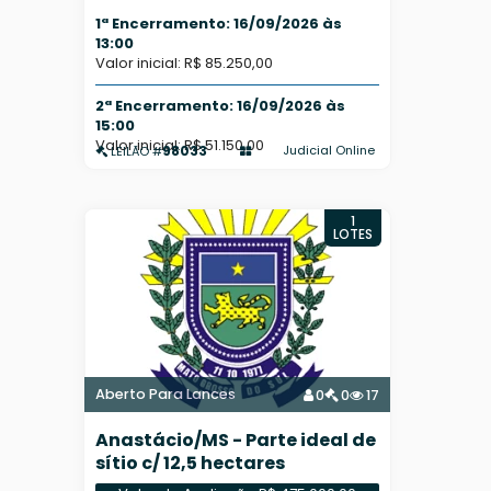
1ª Encerramento: 16/09/2026 às
13:00
Valor inicial: R$ 85.250,00
2ª Encerramento: 16/09/2026 às
15:00
Valor inicial: R$ 51.150,00
98033
Judicial Online
LEILÃO #
1
LOTES
Aberto Para Lances
0
0
17
Anastácio/MS - Parte ideal de
sítio c/ 12,5 hectares