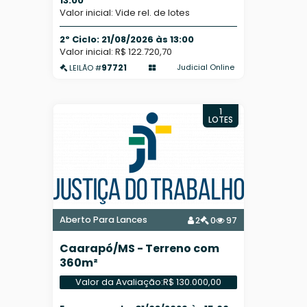
13:00
Valor inicial: Vide rel. de lotes
2º Ciclo: 21/08/2026 às 13:00
Valor inicial: R$ 122.720,70
97721
Judicial Online
LEILÃO #
1
LOTES
Aberto Para Lances
2
0
97
Caarapó/MS - Terreno com
360m²
Valor da Avaliação:
R$ 130.000,00