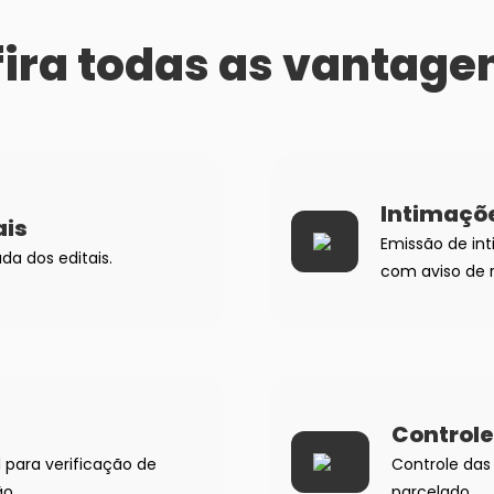
ira todas as vantage
Intimaçõ
ais
Emissão de int
da dos editais.
com aviso de 
Controle
l para verificação de
Controle da
ão.
parcelado.