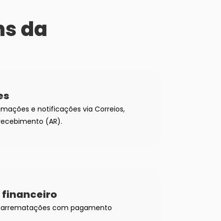
ns da
es
imações e notificações via Correios,
recebimento (AR).
 financeiro
s arrematações com pagamento