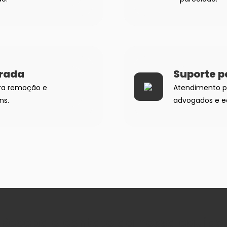
arada
Suporte p
ara remoção e
Atendimento p
ns.
advogados e eq
Receba o contato da nossa equipe!